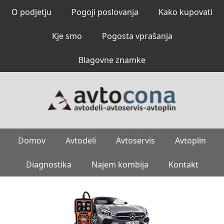
O podjetju
Pogoji poslovanja
Kako kupovati
Kje smo
Pogosta vprašanja
Blagovne znamke
Domov
Avtodeli
Avtoservis
Avtoplin
Diagnostika
Najem kombija
Kontakt